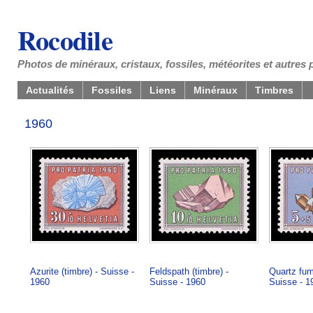
Rocodile
Photos de minéraux, cristaux, fossiles, météorites et autres 
Actualités
Fossiles
Liens
Minéraux
Timbres
1960
Azurite (timbre) - Suisse -
Feldspath (timbre) -
Quartz fum
1960
Suisse - 1960
Suisse - 1