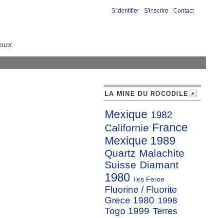
S'identifier
-
S'inscrire
-
Contact
loux
LA MINE DU ROCODILE
Mexique
1982
France
Californie
Mexique 1989
Quartz
Malachite
Suisse
Diamant
1980
Iles Feroe
Fluorine / Fluorite
Grece 1980
1998
Togo 1999
Terres