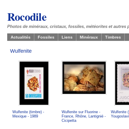
Rocodile
Photos de minéraux, cristaux, fossiles, météorites et autres 
Actualités
Fossiles
Liens
Minéraux
Timbres
Wulfenite
Wulfenite (timbre) -
Wulfenite sur Fluorine -
Wulfenite (
Mexique - 1989
France, Rhône, Lantignié -
Yougoslavi
Cicipetta