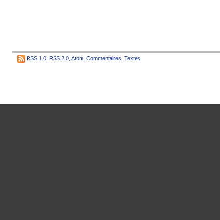
RSS 1.0
,
RSS 2.0
,
Atom
,
Commentaires
,
Textes
,