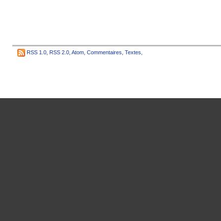
RSS 1.0
,
RSS 2.0
,
Atom
,
Commentaires
,
Textes
,