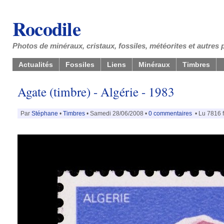
Rocodile
Photos de minéraux, cristaux, fossiles, météorites et autres 
Actualités
Fossiles
Liens
Minéraux
Timbres
Agate (timbre) - Algérie - 1983
Par
Stéphane
•
Timbres
• Samedi 28/06/2008 •
0 commentaires
• Lu 7816 f