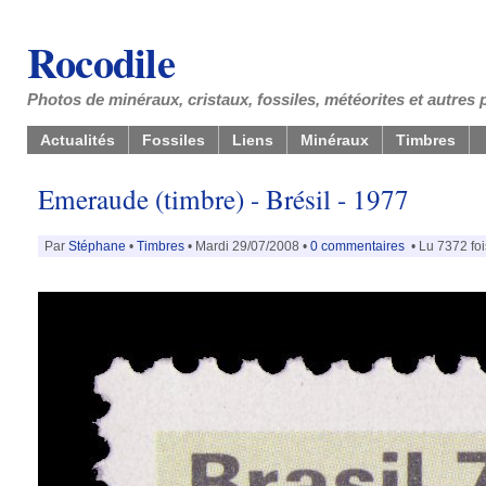
Rocodile
Photos de minéraux, cristaux, fossiles, météorites et autres 
Actualités
Fossiles
Liens
Minéraux
Timbres
Emeraude (timbre) - Brésil - 1977
Par
Stéphane
•
Timbres
• Mardi 29/07/2008 •
0 commentaires
• Lu 7372 foi