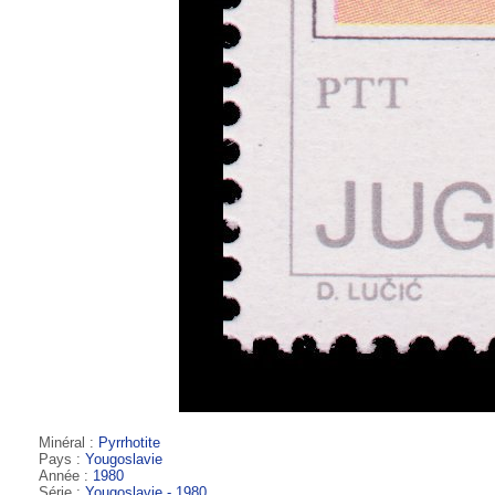
Minéral :
Pyrrhotite
Pays :
Yougoslavie
Année :
1980
Série :
Yougoslavie - 1980