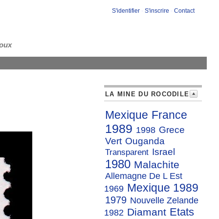
S'identifier
-
S'inscrire
-
Contact
loux
LA MINE DU ROCODILE
Mexique
France
1989
Grece
1998
Vert
Ouganda
Israel
Transparent
1980
Malachite
Allemagne De L Est
Mexique 1989
1969
1979
Nouvelle Zelande
Etats
Diamant
1982