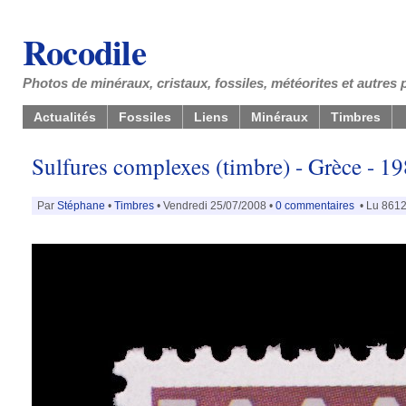
Rocodile
Photos de minéraux, cristaux, fossiles, météorites et autres 
Actualités
Fossiles
Liens
Minéraux
Timbres
Sulfures complexes (timbre) - Grèce - 1
Par
Stéphane
•
Timbres
• Vendredi 25/07/2008 •
0 commentaires
• Lu 8612