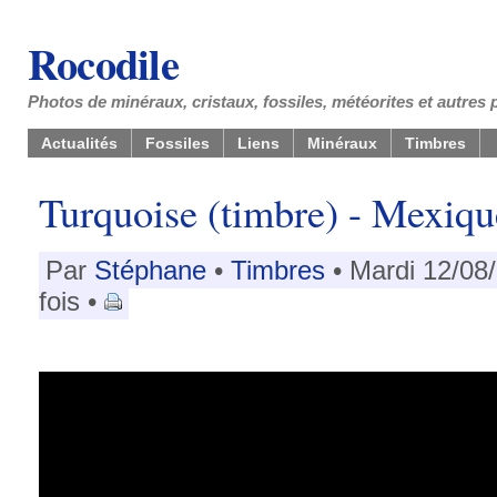
Rocodile
Photos de minéraux, cristaux, fossiles, météorites et autres 
Actualités
Fossiles
Liens
Minéraux
Timbres
Turquoise (timbre) - Mexiqu
Par
Stéphane
•
Timbres
• Mardi 12/08
fois •