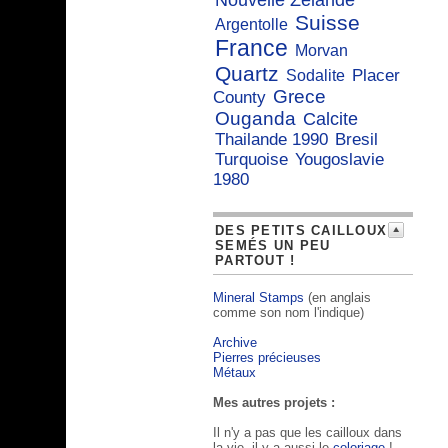
Nouvelle Zelande
Suisse
Argentolle
France
Morvan
Quartz
Placer
Sodalite
Grece
County
Ouganda
Calcite
Thailande 1990
Bresil
Turquoise
Yougoslavie
1980
DES PETITS CAILLOUX
SEMÉS UN PEU
PARTOUT !
Mineral Stamps
(en anglais
comme son nom l'indique)
Archive
Pierres précieuses
Métaux
Mes autres projets :
Il n'y a pas que les cailloux dans
la vie, il y a aussi le
coloriage
!