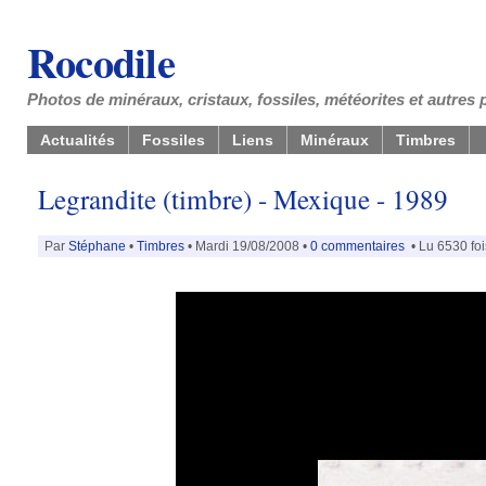
Rocodile
Photos de minéraux, cristaux, fossiles, météorites et autres 
Actualités
Fossiles
Liens
Minéraux
Timbres
Legrandite (timbre) - Mexique - 1989
Par
Stéphane
•
Timbres
• Mardi 19/08/2008 •
0 commentaires
• Lu 6530 foi