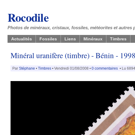
Rocodile
Photos de minéraux, cristaux, fossiles, météorites et autres 
Actualités
Fossiles
Liens
Minéraux
Timbres
Minéral uranifère (timbre) - Bénin - 199
Par
Stéphane
•
Timbres
• Vendredi 01/08/2008 •
0 commentaires
• Lu 6894